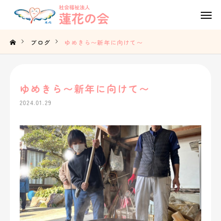
Tel
Contact
ブログ
ゆめきら〜新年に向けて〜
Access
ゆめきら〜新年に向けて〜
TOP
2024.01.29
蓮花の会の想い
事業内容
法人概要
採用情報
お知らせ