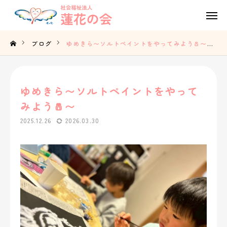
Tel
Contact
ブログ
ゆめきら〜ソルトペイントをやってみよう🧂〜
Access
ゆめきら〜ソルトペイントをやって
TOP
みよう🧂〜
蓮花の会の想い
2025.12.26
2026.03.30
事業内容
法人概要
採用情報
お知らせ