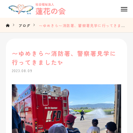
Tel
Contact
ブログ
〜ゆめきら〜消防署、警察署見学に行ってきました✨
Access
〜ゆめきら〜消防署、警察署見学に
TOP
行ってきました✨
蓮花の会の想い
2023.08.09
事業内容
法人概要
採用情報
お知らせ