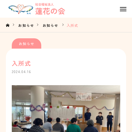
Tel
Contact
お知らせ
お知らせ
入所式
Access
お知らせ
TOP
入所式
蓮花の会の想い
2024.04.16
事業内容
法人概要
採用情報
お知らせ