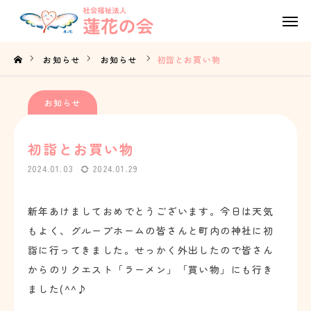
Tel
Contact
お知らせ
お知らせ
初詣とお買い物
Access
お知らせ
TOP
初詣とお買い物
蓮花の会の想い
2024.01.03
2024.01.29
事業内容
新年あけましておめでとうございます。今日は天気
もよく、グループホームの皆さんと町内の神社に初
法人概要
詣に行ってきました。せっかく外出したので皆さん
採用情報
からのリクエスト「ラーメン」「買い物」にも行き
ました(^^♪
お知らせ